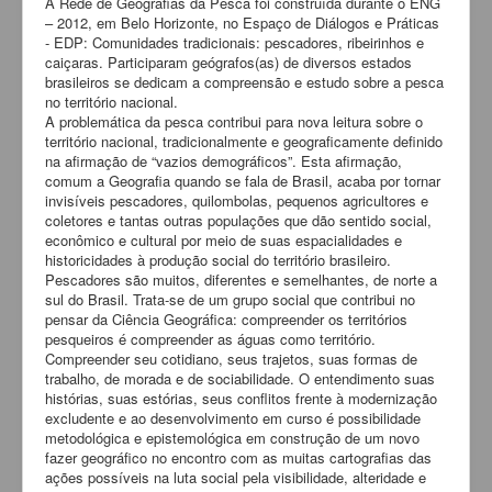
A Rede de Geografias da Pesca foi construída durante o ENG
Movimentos Sociais
– 2012, em Belo Horizonte, no Espaço de Diálogos e Práticas
- EDP: Comunidades tradicionais: pescadores, ribeirinhos e
Diretório CNPq
caiçaras. Participaram geógrafos(as) de diversos estados
brasileiros se dedicam a compreensão e estudo sobre a pesca
Contatos
no território nacional.
A problemática da pesca contribui para nova leitura sobre o
Arquivo
território nacional, tradicionalmente e geograficamente definido
na afirmação de “vazios demográficos”. Esta afirmação,
Encontro da Rede
comum a Geografia quando se fala de Brasil, acaba por tornar
REATCarto
invisíveis pescadores, quilombolas, pequenos agricultores e
coletores e tantas outras populações que dão sentido social,
econômico e cultural por meio de suas espacialidades e
historicidades à produção social do território brasileiro.
Pescadores são muitos, diferentes e semelhantes, de norte a
sul do Brasil. Trata-se de um grupo social que contribui no
pensar da Ciência Geográfica: compreender os territórios
pesqueiros é compreender as águas como território.
Compreender seu cotidiano, seus trajetos, suas formas de
trabalho, de morada e de sociabilidade. O entendimento suas
histórias, suas estórias, seus conflitos frente à modernização
excludente e ao desenvolvimento em curso é possibilidade
metodológica e epistemológica em construção de um novo
fazer geográfico no encontro com as muitas cartografias das
ações possíveis na luta social pela visibilidade, alteridade e